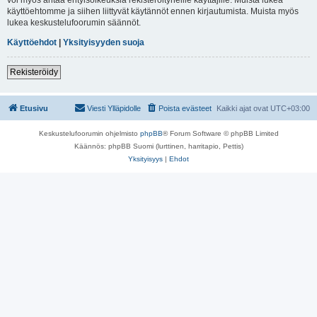
käyttöehtomme ja siihen liittyvät käytännöt ennen kirjautumista. Muista myös
lukea keskustelufoorumin säännöt.
Käyttöehdot
|
Yksityisyyden suoja
Rekisteröidy
Etusivu
Viesti Ylläpidolle
Poista evästeet
Kaikki ajat ovat
UTC+03:00
Keskustelufoorumin ohjelmisto
phpBB
® Forum Software © phpBB Limited
Käännös: phpBB Suomi (lurttinen, harritapio, Pettis)
Yksityisyys
|
Ehdot