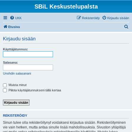
SBiL Keskustelupalsta
UKK
Rekisteröidy
Kirjaudu sisään
E
Etusivu
t
Kirjaudu sisään
s
i
Käyttäjätunnus:
Salasana:
Unohdin salasanani
Muista minut
Piilota käyttäjätunnukseni tällä kertaa
REKISTERÖIDY
Sinun tulee olla rekisteröitynyt voidaksesi kirjautua sisään. Rekisteröityminen
vie vain hetken, mutta antaa sinulle lisää mahdollisuuksia. Sivuston ylläpitäjä
voi myös antaa erityisoikeuksia rekisteröityneille käyttäjille. Muista lukea