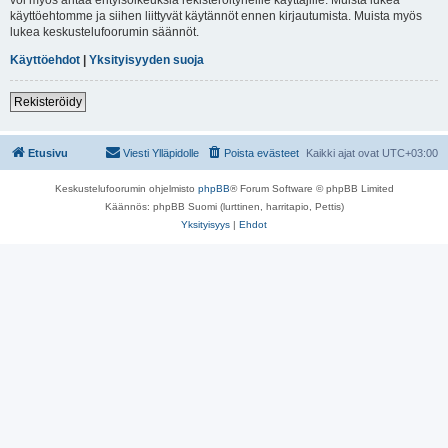
käyttöehtomme ja siihen liittyvät käytännöt ennen kirjautumista. Muista myös
lukea keskustelufoorumin säännöt.
Käyttöehdot
|
Yksityisyyden suoja
Rekisteröidy
Etusivu
Viesti Ylläpidolle
Poista evästeet
Kaikki ajat ovat
UTC+03:00
Keskustelufoorumin ohjelmisto
phpBB
® Forum Software © phpBB Limited
Käännös: phpBB Suomi (lurttinen, harritapio, Pettis)
Yksityisyys
|
Ehdot