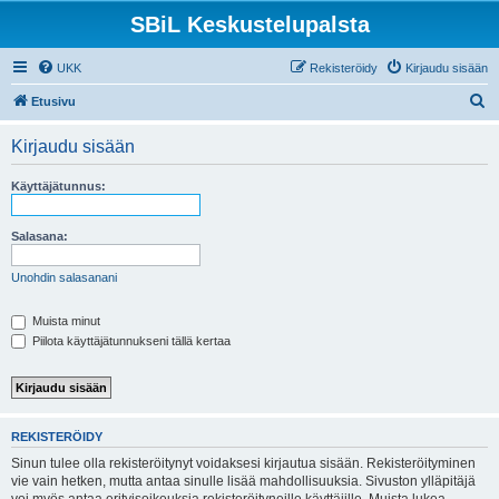
SBiL Keskustelupalsta
UKK
Rekisteröidy
Kirjaudu sisään
E
Etusivu
t
Kirjaudu sisään
s
i
Käyttäjätunnus:
Salasana:
Unohdin salasanani
Muista minut
Piilota käyttäjätunnukseni tällä kertaa
REKISTERÖIDY
Sinun tulee olla rekisteröitynyt voidaksesi kirjautua sisään. Rekisteröityminen
vie vain hetken, mutta antaa sinulle lisää mahdollisuuksia. Sivuston ylläpitäjä
voi myös antaa erityisoikeuksia rekisteröityneille käyttäjille. Muista lukea