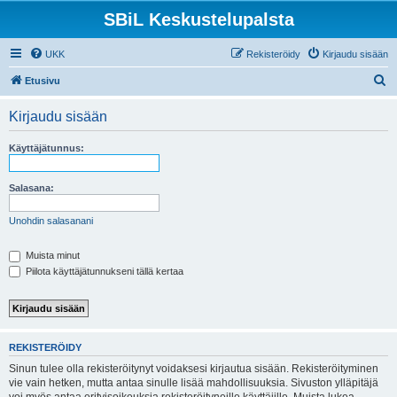
SBiL Keskustelupalsta
UKK
Rekisteröidy
Kirjaudu sisään
E
Etusivu
t
Kirjaudu sisään
s
i
Käyttäjätunnus:
Salasana:
Unohdin salasanani
Muista minut
Piilota käyttäjätunnukseni tällä kertaa
REKISTERÖIDY
Sinun tulee olla rekisteröitynyt voidaksesi kirjautua sisään. Rekisteröityminen
vie vain hetken, mutta antaa sinulle lisää mahdollisuuksia. Sivuston ylläpitäjä
voi myös antaa erityisoikeuksia rekisteröityneille käyttäjille. Muista lukea