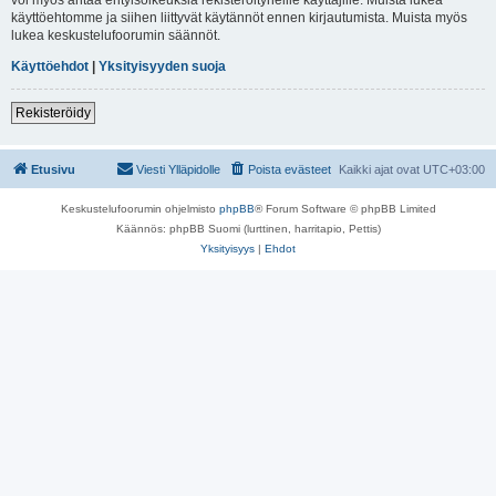
käyttöehtomme ja siihen liittyvät käytännöt ennen kirjautumista. Muista myös
lukea keskustelufoorumin säännöt.
Käyttöehdot
|
Yksityisyyden suoja
Rekisteröidy
Etusivu
Viesti Ylläpidolle
Poista evästeet
Kaikki ajat ovat
UTC+03:00
Keskustelufoorumin ohjelmisto
phpBB
® Forum Software © phpBB Limited
Käännös: phpBB Suomi (lurttinen, harritapio, Pettis)
Yksityisyys
|
Ehdot