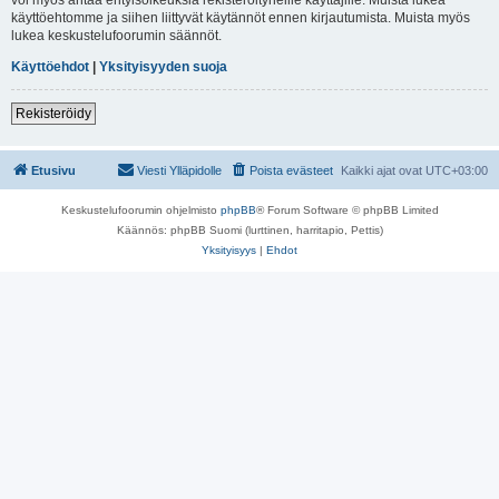
käyttöehtomme ja siihen liittyvät käytännöt ennen kirjautumista. Muista myös
lukea keskustelufoorumin säännöt.
Käyttöehdot
|
Yksityisyyden suoja
Rekisteröidy
Etusivu
Viesti Ylläpidolle
Poista evästeet
Kaikki ajat ovat
UTC+03:00
Keskustelufoorumin ohjelmisto
phpBB
® Forum Software © phpBB Limited
Käännös: phpBB Suomi (lurttinen, harritapio, Pettis)
Yksityisyys
|
Ehdot