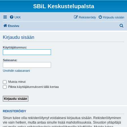
SBiL Keskustelupalsta
UKK
Rekisteröidy
Kirjaudu sisään
E
Etusivu
t
Kirjaudu sisään
s
i
Käyttäjätunnus:
Salasana:
Unohdin salasanani
Muista minut
Piilota käyttäjätunnukseni tällä kertaa
REKISTERÖIDY
Sinun tulee olla rekisteröitynyt voidaksesi kirjautua sisään. Rekisteröityminen
vie vain hetken, mutta antaa sinulle lisää mahdollisuuksia. Sivuston ylläpitäjä
voi myös antaa erityisoikeuksia rekisteröityneille käyttäjille. Muista lukea