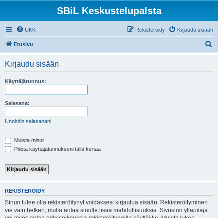
SBiL Keskustelupalsta
UKK
Rekisteröidy
Kirjaudu sisään
E
Etusivu
t
Kirjaudu sisään
s
i
Käyttäjätunnus:
Salasana:
Unohdin salasanani
Muista minut
Piilota käyttäjätunnukseni tällä kertaa
REKISTERÖIDY
Sinun tulee olla rekisteröitynyt voidaksesi kirjautua sisään. Rekisteröityminen
vie vain hetken, mutta antaa sinulle lisää mahdollisuuksia. Sivuston ylläpitäjä
voi myös antaa erityisoikeuksia rekisteröityneille käyttäjille. Muista lukea