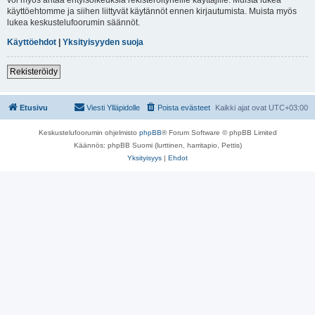
käyttöehtomme ja siihen liittyvät käytännöt ennen kirjautumista. Muista myös
lukea keskustelufoorumin säännöt.
Käyttöehdot
|
Yksityisyyden suoja
Rekisteröidy
Etusivu
Viesti Ylläpidolle
Poista evästeet
Kaikki ajat ovat
UTC+03:00
Keskustelufoorumin ohjelmisto
phpBB
® Forum Software © phpBB Limited
Käännös: phpBB Suomi (lurttinen, harritapio, Pettis)
Yksityisyys
|
Ehdot