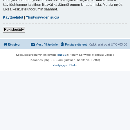
käyttöehtomme ja siihen liittyvät käytännöt ennen kirjautumista. Muista myös
lukea keskustelufoorumin säännöt.
Käyttöehdot
|
Yksityisyyden suoja
Rekisteröidy
Etusivu
Viesti Ylläpidolle
Poista evästeet
Kaikki ajat ovat
UTC+03:00
Keskustelufoorumin ohjelmisto
phpBB
® Forum Software © phpBB Limited
Käännös: phpBB Suomi (lurttinen, harritapio, Pettis)
Yksityisyys
|
Ehdot