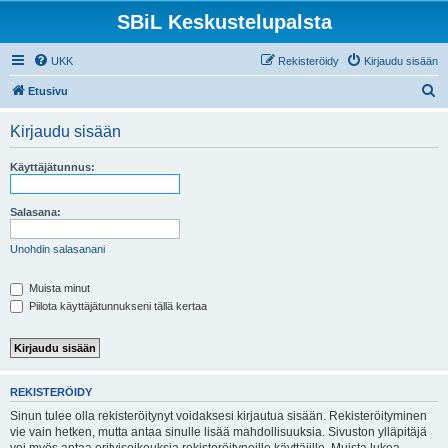
SBiL Keskustelupalsta
UKK
Rekisteröidy
Kirjaudu sisään
E
Etusivu
t
Kirjaudu sisään
s
i
Käyttäjätunnus:
Salasana:
Unohdin salasanani
Muista minut
Piilota käyttäjätunnukseni tällä kertaa
REKISTERÖIDY
Sinun tulee olla rekisteröitynyt voidaksesi kirjautua sisään. Rekisteröityminen
vie vain hetken, mutta antaa sinulle lisää mahdollisuuksia. Sivuston ylläpitäjä
voi myös antaa erityisoikeuksia rekisteröityneille käyttäjille. Muista lukea