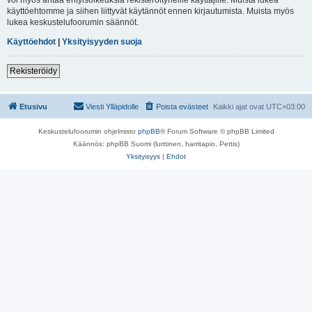
käyttöehtomme ja siihen liittyvät käytännöt ennen kirjautumista. Muista myös
lukea keskustelufoorumin säännöt.
Käyttöehdot
|
Yksityisyyden suoja
Rekisteröidy
Etusivu
Viesti Ylläpidolle
Poista evästeet
Kaikki ajat ovat
UTC+03:00
Keskustelufoorumin ohjelmisto
phpBB
® Forum Software © phpBB Limited
Käännös: phpBB Suomi (lurttinen, harritapio, Pettis)
Yksityisyys
|
Ehdot