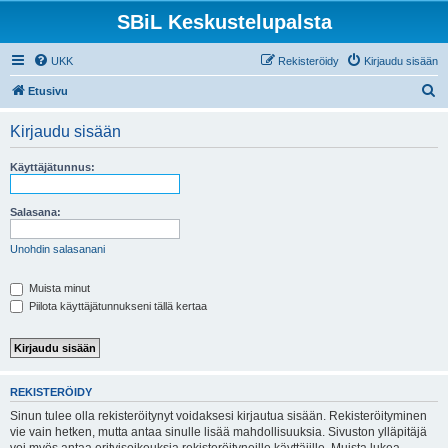
SBiL Keskustelupalsta
UKK
Rekisteröidy
Kirjaudu sisään
E
Etusivu
t
Kirjaudu sisään
s
i
Käyttäjätunnus:
Salasana:
Unohdin salasanani
Muista minut
Piilota käyttäjätunnukseni tällä kertaa
REKISTERÖIDY
Sinun tulee olla rekisteröitynyt voidaksesi kirjautua sisään. Rekisteröityminen
vie vain hetken, mutta antaa sinulle lisää mahdollisuuksia. Sivuston ylläpitäjä
voi myös antaa erityisoikeuksia rekisteröityneille käyttäjille. Muista lukea