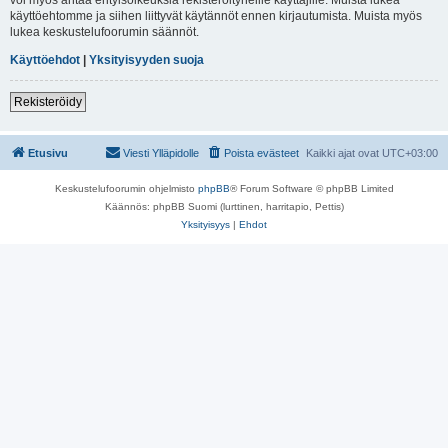
käyttöehtomme ja siihen liittyvät käytännöt ennen kirjautumista. Muista myös
lukea keskustelufoorumin säännöt.
Käyttöehdot
|
Yksityisyyden suoja
Rekisteröidy
Etusivu
Viesti Ylläpidolle
Poista evästeet
Kaikki ajat ovat
UTC+03:00
Keskustelufoorumin ohjelmisto
phpBB
® Forum Software © phpBB Limited
Käännös: phpBB Suomi (lurttinen, harritapio, Pettis)
Yksityisyys
|
Ehdot