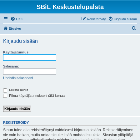
SBiL Keskustelupalsta
UKK
Rekisteröidy
Kirjaudu sisään
E
Etusivu
t
Kirjaudu sisään
s
i
Käyttäjätunnus:
Salasana:
Unohdin salasanani
Muista minut
Piilota käyttäjätunnukseni tällä kertaa
REKISTERÖIDY
Sinun tulee olla rekisteröitynyt voidaksesi kirjautua sisään. Rekisteröityminen
vie vain hetken, mutta antaa sinulle lisää mahdollisuuksia. Sivuston ylläpitäjä
voi myös antaa erityisoikeuksia rekisteröityneille käyttäjille. Muista lukea