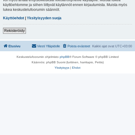
käyttöehtomme ja siihen liittyvät käytännöt ennen kirjautumista. Muista myös
lukea keskustelufoorumin säännöt.
Käyttöehdot
|
Yksityisyyden suoja
Rekisteröidy
Etusivu
Viesti Ylläpidolle
Poista evästeet
Kaikki ajat ovat
UTC+03:00
Keskustelufoorumin ohjelmisto
phpBB
® Forum Software © phpBB Limited
Käännös: phpBB Suomi (lurttinen, harritapio, Pettis)
Yksityisyys
|
Ehdot