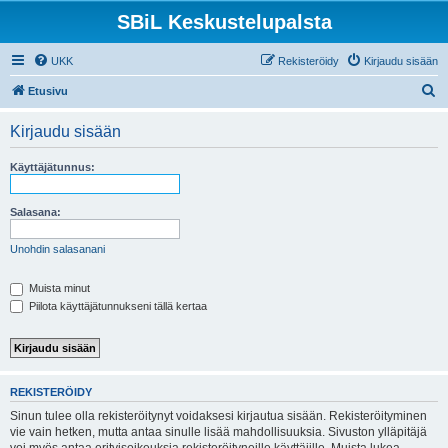
SBiL Keskustelupalsta
UKK
Rekisteröidy
Kirjaudu sisään
E
Etusivu
t
Kirjaudu sisään
s
i
Käyttäjätunnus:
Salasana:
Unohdin salasanani
Muista minut
Piilota käyttäjätunnukseni tällä kertaa
REKISTERÖIDY
Sinun tulee olla rekisteröitynyt voidaksesi kirjautua sisään. Rekisteröityminen
vie vain hetken, mutta antaa sinulle lisää mahdollisuuksia. Sivuston ylläpitäjä
voi myös antaa erityisoikeuksia rekisteröityneille käyttäjille. Muista lukea