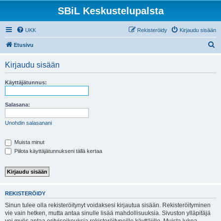
SBiL Keskustelupalsta
UKK
Rekisteröidy
Kirjaudu sisään
E
Etusivu
t
Kirjaudu sisään
s
i
Käyttäjätunnus:
Salasana:
Unohdin salasanani
Muista minut
Piilota käyttäjätunnukseni tällä kertaa
REKISTERÖIDY
Sinun tulee olla rekisteröitynyt voidaksesi kirjautua sisään. Rekisteröityminen
vie vain hetken, mutta antaa sinulle lisää mahdollisuuksia. Sivuston ylläpitäjä
voi myös antaa erityisoikeuksia rekisteröityneille käyttäjille. Muista lukea