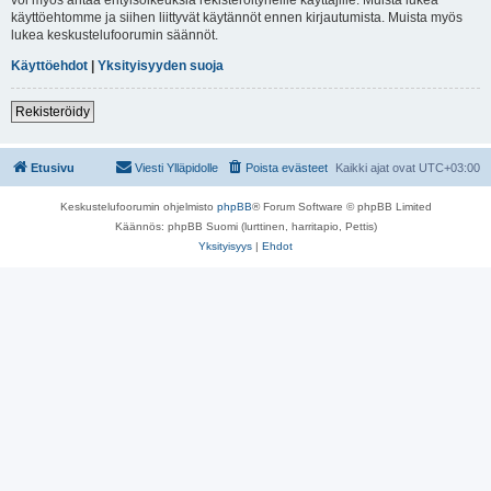
käyttöehtomme ja siihen liittyvät käytännöt ennen kirjautumista. Muista myös
lukea keskustelufoorumin säännöt.
Käyttöehdot
|
Yksityisyyden suoja
Rekisteröidy
Etusivu
Viesti Ylläpidolle
Poista evästeet
Kaikki ajat ovat
UTC+03:00
Keskustelufoorumin ohjelmisto
phpBB
® Forum Software © phpBB Limited
Käännös: phpBB Suomi (lurttinen, harritapio, Pettis)
Yksityisyys
|
Ehdot