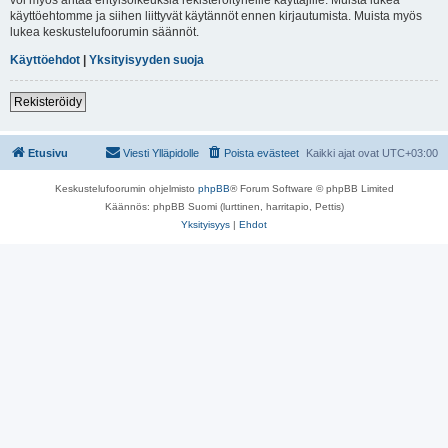
käyttöehtomme ja siihen liittyvät käytännöt ennen kirjautumista. Muista myös
lukea keskustelufoorumin säännöt.
Käyttöehdot
|
Yksityisyyden suoja
Rekisteröidy
Etusivu
Viesti Ylläpidolle
Poista evästeet
Kaikki ajat ovat
UTC+03:00
Keskustelufoorumin ohjelmisto
phpBB
® Forum Software © phpBB Limited
Käännös: phpBB Suomi (lurttinen, harritapio, Pettis)
Yksityisyys
|
Ehdot