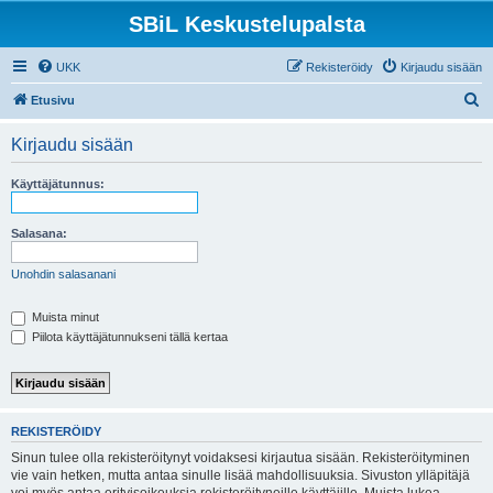
SBiL Keskustelupalsta
UKK
Rekisteröidy
Kirjaudu sisään
E
Etusivu
t
Kirjaudu sisään
s
i
Käyttäjätunnus:
Salasana:
Unohdin salasanani
Muista minut
Piilota käyttäjätunnukseni tällä kertaa
REKISTERÖIDY
Sinun tulee olla rekisteröitynyt voidaksesi kirjautua sisään. Rekisteröityminen
vie vain hetken, mutta antaa sinulle lisää mahdollisuuksia. Sivuston ylläpitäjä
voi myös antaa erityisoikeuksia rekisteröityneille käyttäjille. Muista lukea