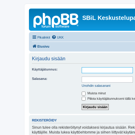
SBiL Keskustelupa
Pikalinkit
UKK
Etusivu
Kirjaudu sisään
Käyttäjätunnus:
Salasana:
Unohdin salasanani
Muista minut
Piilota käyttäjätunnukseni tällä k
REKISTERÖIDY
Sinun tulee olla rekisteröitynyt voidaksesi kirjautua sisään. Rek
käyttäjille. Muista lukea käyttöehtomme ja siihen liittyvät käy