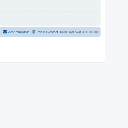
Viesti Ylläpidolle
Poista evästeet
Kaikki ajat ovat
UTC+03:00