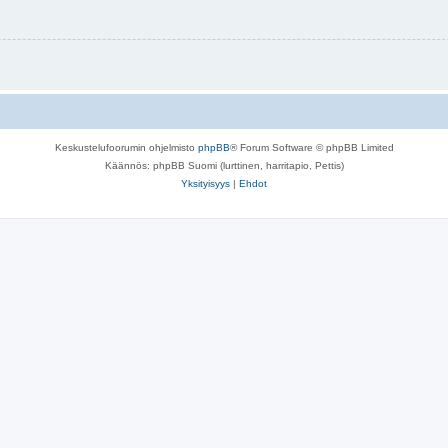
Keskustelufoorumin ohjelmisto
phpBB
® Forum Software © phpBB Limited
Käännös: phpBB Suomi (lurttinen, harritapio, Pettis)
Yksityisyys
|
Ehdot