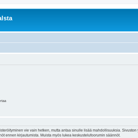
lsta
ertaa
isteröityminen vie vain hetken, mutta antaa sinulle lisää mahdollisuuksia. Sivuston y
tännöt ennen kirjautumista. Muista myös lukea keskustelufoorumin säännöt.