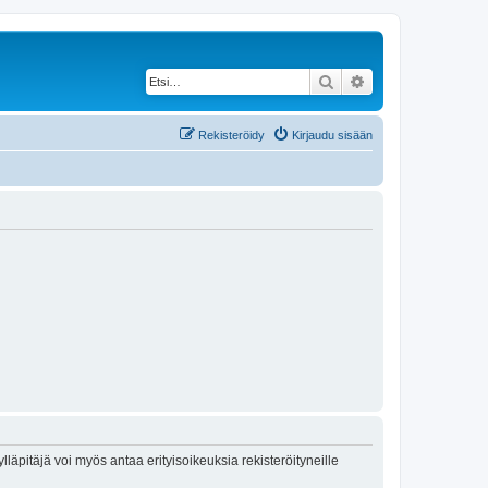
Etsi
Tarkennettu haku
Rekisteröidy
Kirjaudu sisään
lläpitäjä voi myös antaa erityisoikeuksia rekisteröityneille