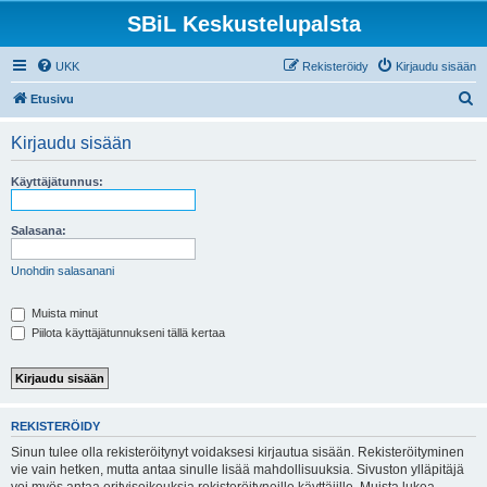
SBiL Keskustelupalsta
UKK
Rekisteröidy
Kirjaudu sisään
E
Etusivu
t
Kirjaudu sisään
s
i
Käyttäjätunnus:
Salasana:
Unohdin salasanani
Muista minut
Piilota käyttäjätunnukseni tällä kertaa
REKISTERÖIDY
Sinun tulee olla rekisteröitynyt voidaksesi kirjautua sisään. Rekisteröityminen
vie vain hetken, mutta antaa sinulle lisää mahdollisuuksia. Sivuston ylläpitäjä
voi myös antaa erityisoikeuksia rekisteröityneille käyttäjille. Muista lukea