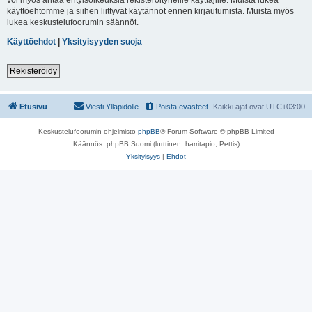
käyttöehtomme ja siihen liittyvät käytännöt ennen kirjautumista. Muista myös
lukea keskustelufoorumin säännöt.
Käyttöehdot
|
Yksityisyyden suoja
Rekisteröidy
Etusivu
Viesti Ylläpidolle
Poista evästeet
Kaikki ajat ovat
UTC+03:00
Keskustelufoorumin ohjelmisto
phpBB
® Forum Software © phpBB Limited
Käännös: phpBB Suomi (lurttinen, harritapio, Pettis)
Yksityisyys
|
Ehdot