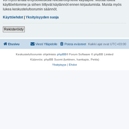
käyttöehtomme ja siihen liittyvät käytännöt ennen kirjautumista. Muista myös
lukea keskustelufoorumin säännöt.
Käyttöehdot
|
Yksityisyyden suoja
Rekisteröidy
Etusivu
Viesti Ylläpidolle
Poista evästeet
Kaikki ajat ovat
UTC+03:00
Keskustelufoorumin ohjelmisto
phpBB
® Forum Software © phpBB Limited
Käännös: phpBB Suomi (lurttinen, harritapio, Pettis)
Yksityisyys
|
Ehdot