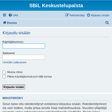
SBiL Keskustelupalsta
UKK
Rekisteröidy
Kirjaudu sisään
E
Etusivu
t
Kirjaudu sisään
s
i
Käyttäjätunnus:
Salasana:
Unohdin salasanani
Muista minut
Piilota käyttäjätunnukseni tällä kertaa
REKISTERÖIDY
Sinun tulee olla rekisteröitynyt voidaksesi kirjautua sisään. Rekisteröityminen
vie vain hetken, mutta antaa sinulle lisää mahdollisuuksia. Sivuston ylläpitäjä
voi myös antaa erityisoikeuksia rekisteröityneille käyttäjille. Muista lukea