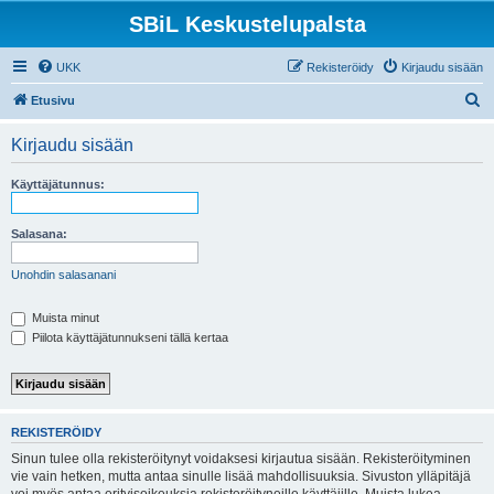
SBiL Keskustelupalsta
UKK
Rekisteröidy
Kirjaudu sisään
E
Etusivu
t
Kirjaudu sisään
s
i
Käyttäjätunnus:
Salasana:
Unohdin salasanani
Muista minut
Piilota käyttäjätunnukseni tällä kertaa
REKISTERÖIDY
Sinun tulee olla rekisteröitynyt voidaksesi kirjautua sisään. Rekisteröityminen
vie vain hetken, mutta antaa sinulle lisää mahdollisuuksia. Sivuston ylläpitäjä
voi myös antaa erityisoikeuksia rekisteröityneille käyttäjille. Muista lukea