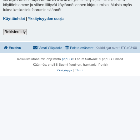
käyttöehtomme ja siihen liittyvät käytännöt ennen kirjautumista. Muista myös
lukea keskustelufoorumin säännöt.
Käyttöehdot
|
Yksityisyyden suoja
Rekisteröidy
Etusivu
Viesti Ylläpidolle
Poista evästeet
Kaikki ajat ovat
UTC+03:00
Keskustelufoorumin ohjelmisto
phpBB
® Forum Software © phpBB Limited
Käännös: phpBB Suomi (lurttinen, harritapio, Pettis)
Yksityisyys
|
Ehdot