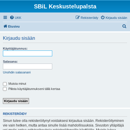
SBiL Keskustelupalsta
UKK
Rekisteröidy
Kirjaudu sisään
E
Etusivu
t
Kirjaudu sisään
s
i
Käyttäjätunnus:
Salasana:
Unohdin salasanani
Muista minut
Piilota käyttäjätunnukseni tällä kertaa
REKISTERÖIDY
Sinun tulee olla rekisteröitynyt voidaksesi kirjautua sisään. Rekisteröityminen
vie vain hetken, mutta antaa sinulle lisää mahdollisuuksia. Sivuston ylläpitäjä
voi myös antaa erityisoikeuksia rekisteröityneille käyttäjille. Muista lukea