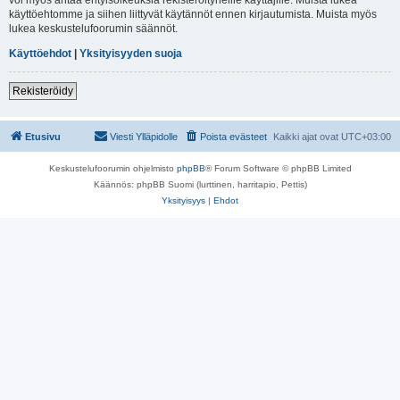
käyttöehtomme ja siihen liittyvät käytännöt ennen kirjautumista. Muista myös
lukea keskustelufoorumin säännöt.
Käyttöehdot
|
Yksityisyyden suoja
Rekisteröidy
Etusivu
Viesti Ylläpidolle
Poista evästeet
Kaikki ajat ovat
UTC+03:00
Keskustelufoorumin ohjelmisto
phpBB
® Forum Software © phpBB Limited
Käännös: phpBB Suomi (lurttinen, harritapio, Pettis)
Yksityisyys
|
Ehdot