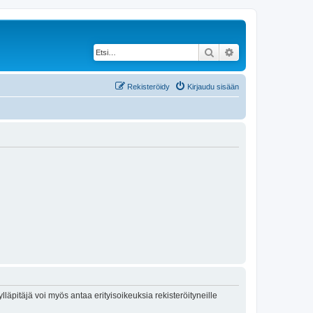
Etsi
Tarkennettu haku
Rekisteröidy
Kirjaudu sisään
lläpitäjä voi myös antaa erityisoikeuksia rekisteröityneille