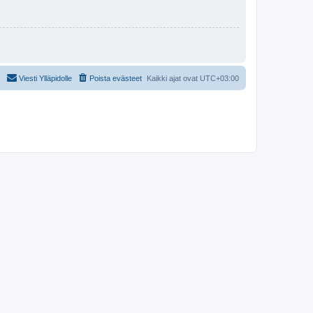
Viesti Ylläpidolle
Poista evästeet
Kaikki ajat ovat
UTC+03:00