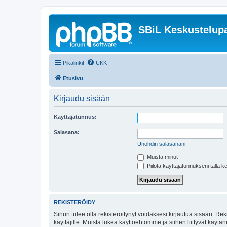
SBiL Keskustelupa
Pikalinkit
UKK
Etusivu
Kirjaudu sisään
Käyttäjätunnus:
Salasana:
Unohdin salasanani
Muista minut
Piilota käyttäjätunnukseni tällä k
REKISTERÖIDY
Sinun tulee olla rekisteröitynyt voidaksesi kirjautua sisään. Rek
käyttäjille. Muista lukea käyttöehtomme ja siihen liittyvät käy