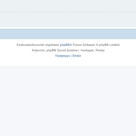
Keskustelufoorumin ohjelmisto
phpBB
® Forum Software © phpBB Limited
Käännös: phpBB Suomi (lurttinen, harritapio, Pettis)
Yksityisyys
|
Ehdot