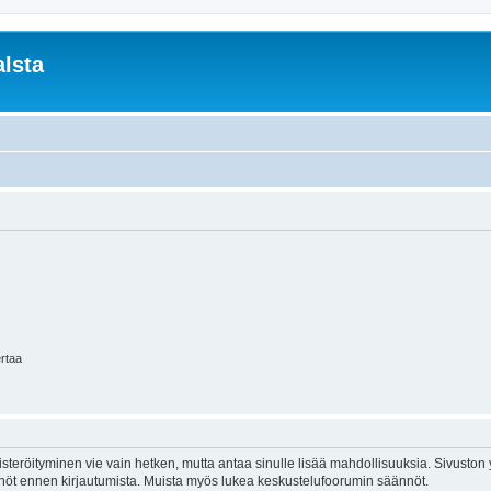
lsta
ertaa
isteröityminen vie vain hetken, mutta antaa sinulle lisää mahdollisuuksia. Sivuston y
tännöt ennen kirjautumista. Muista myös lukea keskustelufoorumin säännöt.