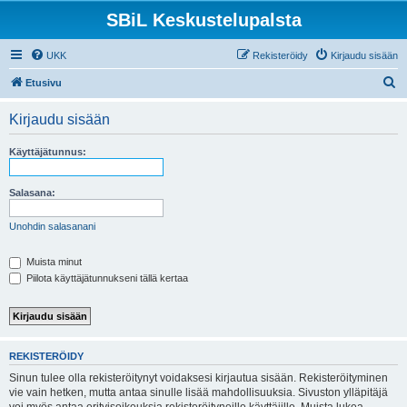
SBiL Keskustelupalsta
UKK
Rekisteröidy
Kirjaudu sisään
E
Etusivu
t
Kirjaudu sisään
s
i
Käyttäjätunnus:
Salasana:
Unohdin salasanani
Muista minut
Piilota käyttäjätunnukseni tällä kertaa
REKISTERÖIDY
Sinun tulee olla rekisteröitynyt voidaksesi kirjautua sisään. Rekisteröityminen
vie vain hetken, mutta antaa sinulle lisää mahdollisuuksia. Sivuston ylläpitäjä
voi myös antaa erityisoikeuksia rekisteröityneille käyttäjille. Muista lukea