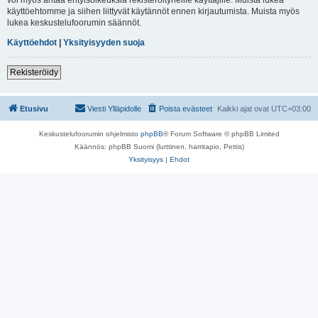
käyttöehtomme ja siihen liittyvät käytännöt ennen kirjautumista. Muista myös
lukea keskustelufoorumin säännöt.
Käyttöehdot
|
Yksityisyyden suoja
Rekisteröidy
Etusivu
Viesti Ylläpidolle
Poista evästeet
Kaikki ajat ovat
UTC+03:00
Keskustelufoorumin ohjelmisto
phpBB
® Forum Software © phpBB Limited
Käännös: phpBB Suomi (lurttinen, harritapio, Pettis)
Yksityisyys
|
Ehdot