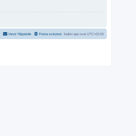
Viesti Ylläpidolle
Poista evästeet
Kaikki ajat ovat
UTC+03:00