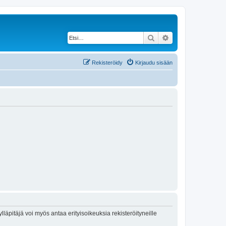
Etsi
Tarkennettu haku
Rekisteröidy
Kirjaudu sisään
lläpitäjä voi myös antaa erityisoikeuksia rekisteröityneille