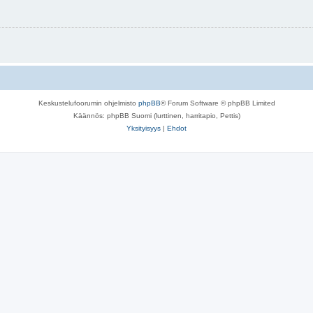
Keskustelufoorumin ohjelmisto
phpBB
® Forum Software © phpBB Limited
Käännös: phpBB Suomi (lurttinen, harritapio, Pettis)
Yksityisyys
|
Ehdot