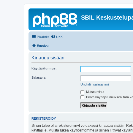
SBiL Keskustelupa
Pikalinkit
UKK
Etusivu
Kirjaudu sisään
Käyttäjätunnus:
Salasana:
Unohdin salasanani
Muista minut
Piilota käyttäjätunnukseni tällä k
REKISTERÖIDY
Sinun tulee olla rekisteröitynyt voidaksesi kirjautua sisään. Rek
käyttäjille. Muista lukea käyttöehtomme ja siihen liittyvät käy