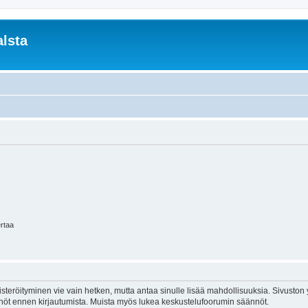
lsta
ertaa
isteröityminen vie vain hetken, mutta antaa sinulle lisää mahdollisuuksia. Sivuston y
tännöt ennen kirjautumista. Muista myös lukea keskustelufoorumin säännöt.