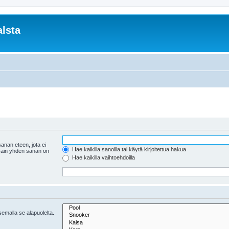
lsta
anan eteen, jota ei
Hae kaikilla sanoilla tai käytä kirjoitettua hakua
 vain yhden sanan on
Hae kaikilla vaihtoehdoilla
tsemalla se alapuolelta.