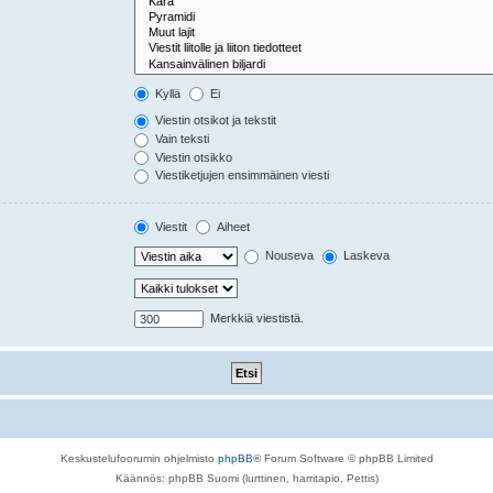
Kyllä
Ei
Viestin otsikot ja tekstit
Vain teksti
Viestin otsikko
Viestiketjujen ensimmäinen viesti
Viestit
Aiheet
Nouseva
Laskeva
Merkkiä viestistä.
Keskustelufoorumin ohjelmisto
phpBB
® Forum Software © phpBB Limited
Käännös: phpBB Suomi (lurttinen, harritapio, Pettis)