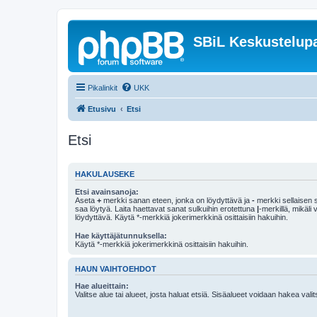
SBiL Keskustelupa
Pikalinkit
UKK
Etusivu
Etsi
Etsi
HAKULAUSEKE
Etsi avainsanoja:
Aseta
+
merkki sanan eteen, jonka on löydyttävä ja
-
merkki sellaisen s
saa löytyä. Laita haettavat sanat sulkuihin erotettuna
|
-merkillä, mikäli
löydyttävä. Käytä *-merkkiä jokerimerkkinä osittaisiin hakuihin.
Hae käyttäjätunnuksella:
Käytä *-merkkiä jokerimerkkinä osittaisiin hakuihin.
HAUN VAIHTOEHDOT
Hae alueittain:
Valitse alue tai alueet, josta haluat etsiä. Sisäalueet voidaan hakea vali