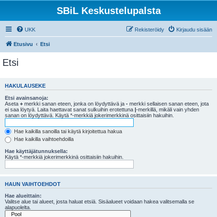
SBiL Keskustelupalsta
UKK
Rekisteröidy
Kirjaudu sisään
Etusivu
Etsi
Etsi
HAKULAUSEKE
Etsi avainsanoja:
Aseta
+
merkki sanan eteen, jonka on löydyttävä ja
-
merkki sellaisen sanan eteen, jota
ei saa löytyä. Laita haettavat sanat sulkuihin erotettuna
|
-merkillä, mikäli vain yhden
sanan on löydyttävä. Käytä *-merkkiä jokerimerkkinä osittaisiin hakuihin.
Hae kaikilla sanoilla tai käytä kirjoitettua hakua
Hae kaikilla vaihtoehdoilla
Hae käyttäjätunnuksella:
Käytä *-merkkiä jokerimerkkinä osittaisiin hakuihin.
HAUN VAIHTOEHDOT
Hae alueittain:
Valitse alue tai alueet, josta haluat etsiä. Sisäalueet voidaan hakea valitsemalla se
alapuolelta.