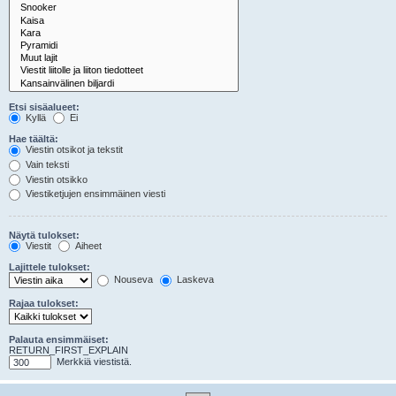
Etsi sisäalueet:
Kyllä
Ei
Hae täältä:
Viestin otsikot ja tekstit
Vain teksti
Viestin otsikko
Viestiketjujen ensimmäinen viesti
Näytä tulokset:
Viestit
Aiheet
Lajittele tulokset:
Nouseva
Laskeva
Rajaa tulokset:
Palauta ensimmäiset:
RETURN_FIRST_EXPLAIN
Merkkiä viestistä.