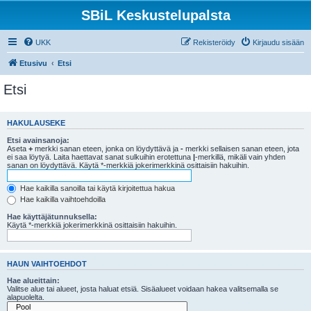
SBiL Keskustelupalsta
UKK
Rekisteröidy
Kirjaudu sisään
Etusivu
Etsi
Etsi
HAKULAUSEKE
Etsi avainsanoja:
Aseta
+
merkki sanan eteen, jonka on löydyttävä ja
-
merkki sellaisen sanan eteen, jota
ei saa löytyä. Laita haettavat sanat sulkuihin erotettuna
|
-merkillä, mikäli vain yhden
sanan on löydyttävä. Käytä *-merkkiä jokerimerkkinä osittaisiin hakuihin.
Hae kaikilla sanoilla tai käytä kirjoitettua hakua
Hae kaikilla vaihtoehdoilla
Hae käyttäjätunnuksella:
Käytä *-merkkiä jokerimerkkinä osittaisiin hakuihin.
HAUN VAIHTOEHDOT
Hae alueittain:
Valitse alue tai alueet, josta haluat etsiä. Sisäalueet voidaan hakea valitsemalla se
alapuolelta.