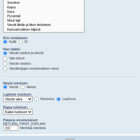
Etsi sisäalueet:
Kyllä
Ei
Hae täältä:
Viestin otsikot ja tekstit
Vain teksti
Viestin otsikko
Viestiketjujen ensimmäinen viesti
Näytä tulokset:
Viestit
Aiheet
Lajittele tulokset:
Nouseva
Laskeva
Rajaa tulokset:
Palauta ensimmäiset:
RETURN_FIRST_EXPLAIN
Merkkiä viestistä.