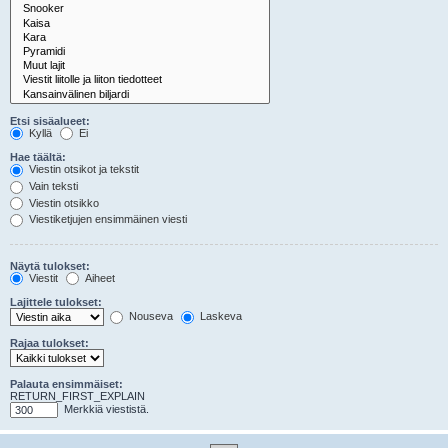
Etsi sisäalueet:
Kyllä
Ei
Hae täältä:
Viestin otsikot ja tekstit
Vain teksti
Viestin otsikko
Viestiketjujen ensimmäinen viesti
Näytä tulokset:
Viestit
Aiheet
Lajittele tulokset:
Nouseva
Laskeva
Rajaa tulokset:
Palauta ensimmäiset:
RETURN_FIRST_EXPLAIN
Merkkiä viestistä.