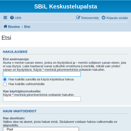
SBiL Keskustelupalsta
UKK
Rekisteröidy
Kirjaudu sisään
Etusivu
Etsi
Etsi
HAKULAUSEKE
Etsi avainsanoja:
Aseta
+
merkki sanan eteen, jonka on löydyttävä ja
-
merkki sellaisen sanan eteen, jota
ei saa löytyä. Laita haettavat sanat sulkuihin erotettuna
|
-merkillä, mikäli vain yhden
sanan on löydyttävä. Käytä *-merkkiä jokerimerkkinä osittaisiin hakuihin.
Hae kaikilla sanoilla tai käytä kirjoitettua hakua
Hae kaikilla vaihtoehdoilla
Hae käyttäjätunnuksella:
Käytä *-merkkiä jokerimerkkinä osittaisiin hakuihin.
HAUN VAIHTOEHDOT
Hae alueittain:
Valitse alue tai alueet, josta haluat etsiä. Sisäalueet voidaan hakea valitsemalla se
alapuolelta.