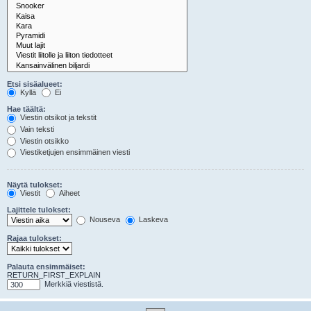
Etsi sisäalueet:
Kyllä
Ei
Hae täältä:
Viestin otsikot ja tekstit
Vain teksti
Viestin otsikko
Viestiketjujen ensimmäinen viesti
Näytä tulokset:
Viestit
Aiheet
Lajittele tulokset:
Nouseva
Laskeva
Rajaa tulokset:
Palauta ensimmäiset:
RETURN_FIRST_EXPLAIN
Merkkiä viestistä.