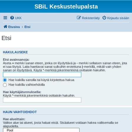
SBiL Keskustelupalsta
UKK
Rekisteröidy
Kirjaudu sisään
Etusivu
Etsi
Etsi
HAKULAUSEKE
Etsi avainsanoja:
Aseta
+
merkki sanan eteen, jonka on löydyttävä ja
-
merkki sellaisen sanan eteen, jota
ei saa löytyä. Laita haettavat sanat sulkuihin erotettuna
|
-merkillä, mikäli vain yhden
sanan on löydyttävä. Käytä *-merkkiä jokerimerkkinä osittaisiin hakuihin.
Hae kaikilla sanoilla tai käytä kirjoitettua hakua
Hae kaikilla vaihtoehdoilla
Hae käyttäjätunnuksella:
Käytä *-merkkiä jokerimerkkinä osittaisiin hakuihin.
HAUN VAIHTOEHDOT
Hae alueittain:
Valitse alue tai alueet, josta haluat etsiä. Sisäalueet voidaan hakea valitsemalla se
alapuolelta.