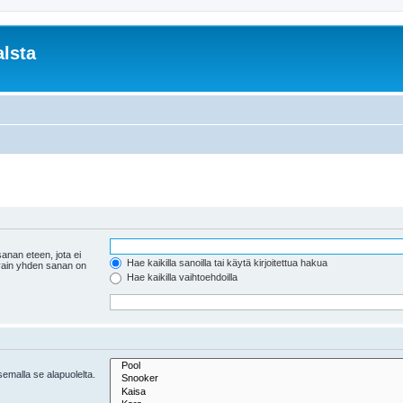
lsta
anan eteen, jota ei
Hae kaikilla sanoilla tai käytä kirjoitettua hakua
 vain yhden sanan on
Hae kaikilla vaihtoehdoilla
tsemalla se alapuolelta.