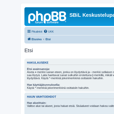
SBiL Keskustelupa
Pikalinkit
UKK
Etusivu
Etsi
Etsi
HAKULAUSEKE
Etsi avainsanoja:
Aseta
+
merkki sanan eteen, jonka on löydyttävä ja
-
merkki sellaisen s
saa löytyä. Laita haettavat sanat sulkuihin erotettuna
|
-merkillä, mikäli
löydyttävä. Käytä *-merkkiä jokerimerkkinä osittaisiin hakuihin.
Hae käyttäjätunnuksella:
Käytä *-merkkiä jokerimerkkinä osittaisiin hakuihin.
HAUN VAIHTOEHDOT
Hae alueittain:
Valitse alue tai alueet, josta haluat etsiä. Sisäalueet voidaan hakea vali