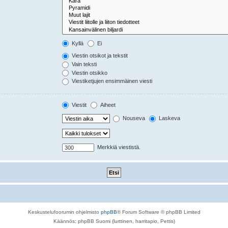
Kyllä
Ei
Viestin otsikot ja tekstit
Vain teksti
Viestin otsikko
Viestiketjujen ensimmäinen viesti
Viestit
Aiheet
Nouseva
Laskeva
Merkkiä viestistä.
Keskustelufoorumin ohjelmisto
phpBB
® Forum Software © phpBB Limited
Käännös: phpBB Suomi (lurttinen, harritapio, Pettis)