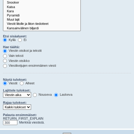
Etsi sisäalueet:
Kyllä
Ei
Hae täältä:
Viestin otsikot ja tekstit
Vain teksti
Viestin otsikko
Viestiketjujen ensimmäinen viesti
Näytä tulokset:
Viestit
Aiheet
Lajittele tulokset:
Nouseva
Laskeva
Rajaa tulokset:
Palauta ensimmäiset:
RETURN_FIRST_EXPLAIN
Merkkiä viestistä.