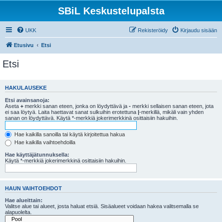
SBiL Keskustelupalsta
UKK
Rekisteröidy
Kirjaudu sisään
Etusivu
Etsi
Etsi
HAKULAUSEKE
Etsi avainsanoja:
Aseta
+
merkki sanan eteen, jonka on löydyttävä ja
-
merkki sellaisen sanan eteen, jota
ei saa löytyä. Laita haettavat sanat sulkuihin erotettuna
|
-merkillä, mikäli vain yhden
sanan on löydyttävä. Käytä *-merkkiä jokerimerkkinä osittaisiin hakuihin.
Hae kaikilla sanoilla tai käytä kirjoitettua hakua
Hae kaikilla vaihtoehdoilla
Hae käyttäjätunnuksella:
Käytä *-merkkiä jokerimerkkinä osittaisiin hakuihin.
HAUN VAIHTOEHDOT
Hae alueittain:
Valitse alue tai alueet, josta haluat etsiä. Sisäalueet voidaan hakea valitsemalla se
alapuolelta.