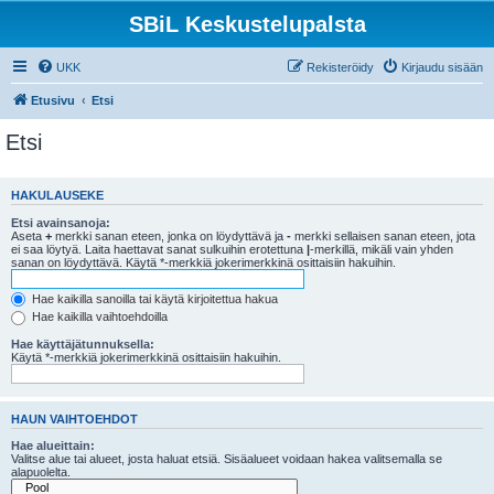
SBiL Keskustelupalsta
UKK
Rekisteröidy
Kirjaudu sisään
Etusivu
Etsi
Etsi
HAKULAUSEKE
Etsi avainsanoja:
Aseta
+
merkki sanan eteen, jonka on löydyttävä ja
-
merkki sellaisen sanan eteen, jota
ei saa löytyä. Laita haettavat sanat sulkuihin erotettuna
|
-merkillä, mikäli vain yhden
sanan on löydyttävä. Käytä *-merkkiä jokerimerkkinä osittaisiin hakuihin.
Hae kaikilla sanoilla tai käytä kirjoitettua hakua
Hae kaikilla vaihtoehdoilla
Hae käyttäjätunnuksella:
Käytä *-merkkiä jokerimerkkinä osittaisiin hakuihin.
HAUN VAIHTOEHDOT
Hae alueittain:
Valitse alue tai alueet, josta haluat etsiä. Sisäalueet voidaan hakea valitsemalla se
alapuolelta.