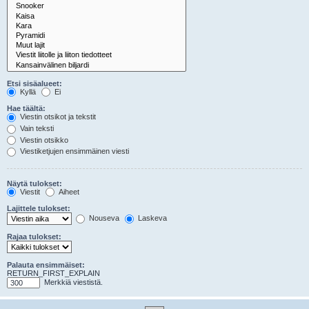
Etsi sisäalueet:
Kyllä
Ei
Hae täältä:
Viestin otsikot ja tekstit
Vain teksti
Viestin otsikko
Viestiketjujen ensimmäinen viesti
Näytä tulokset:
Viestit
Aiheet
Lajittele tulokset:
Nouseva
Laskeva
Rajaa tulokset:
Palauta ensimmäiset:
RETURN_FIRST_EXPLAIN
Merkkiä viestistä.