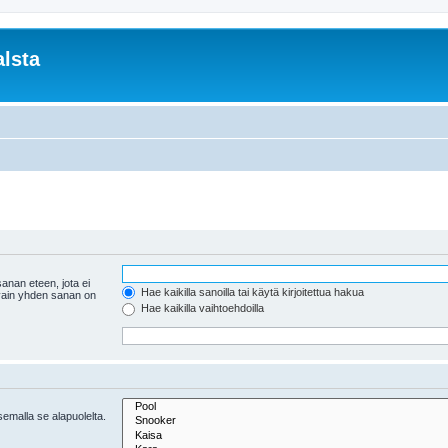
lsta
anan eteen, jota ei
Hae kaikilla sanoilla tai käytä kirjoitettua hakua
 vain yhden sanan on
Hae kaikilla vaihtoehdoilla
tsemalla se alapuolelta.