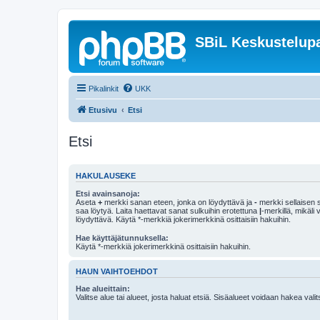
SBiL Keskustelupa
Pikalinkit
UKK
Etusivu
Etsi
Etsi
HAKULAUSEKE
Etsi avainsanoja:
Aseta
+
merkki sanan eteen, jonka on löydyttävä ja
-
merkki sellaisen s
saa löytyä. Laita haettavat sanat sulkuihin erotettuna
|
-merkillä, mikäli
löydyttävä. Käytä *-merkkiä jokerimerkkinä osittaisiin hakuihin.
Hae käyttäjätunnuksella:
Käytä *-merkkiä jokerimerkkinä osittaisiin hakuihin.
HAUN VAIHTOEHDOT
Hae alueittain:
Valitse alue tai alueet, josta haluat etsiä. Sisäalueet voidaan hakea vali