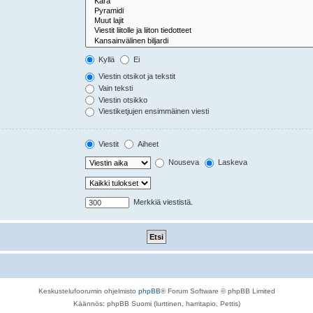
Kyllä
Ei
Viestin otsikot ja tekstit
Vain teksti
Viestin otsikko
Viestiketjujen ensimmäinen viesti
Viestit
Aiheet
Nouseva
Laskeva
Merkkiä viestistä.
Keskustelufoorumin ohjelmisto
phpBB
® Forum Software © phpBB Limited
Käännös: phpBB Suomi (lurttinen, harritapio, Pettis)