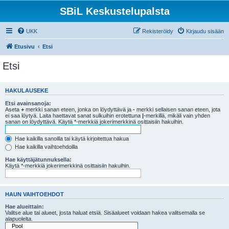
SBiL Keskustelupalsta
UKK
Rekisteröidy
Kirjaudu sisään
Etusivu
Etsi
Etsi
HAKULAUSEKE
Etsi avainsanoja:
Aseta
+
merkki sanan eteen, jonka on löydyttävä ja
-
merkki sellaisen sanan eteen, jota
ei saa löytyä. Laita haettavat sanat sulkuihin erotettuna
|
-merkillä, mikäli vain yhden
sanan on löydyttävä. Käytä *-merkkiä jokerimerkkinä osittaisiin hakuihin.
Hae kaikilla sanoilla tai käytä kirjoitettua hakua
Hae kaikilla vaihtoehdoilla
Hae käyttäjätunnuksella:
Käytä *-merkkiä jokerimerkkinä osittaisiin hakuihin.
HAUN VAIHTOEHDOT
Hae alueittain:
Valitse alue tai alueet, josta haluat etsiä. Sisäalueet voidaan hakea valitsemalla se
alapuolelta.