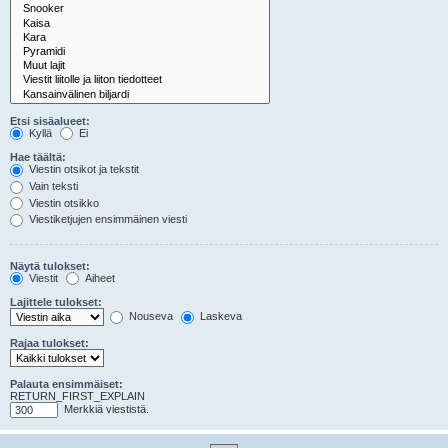
Etsi sisäalueet:
Kyllä
Ei
Hae täältä:
Viestin otsikot ja tekstit
Vain teksti
Viestin otsikko
Viestiketjujen ensimmäinen viesti
Näytä tulokset:
Viestit
Aiheet
Lajittele tulokset:
Nouseva
Laskeva
Rajaa tulokset:
Palauta ensimmäiset:
RETURN_FIRST_EXPLAIN
Merkkiä viestistä.