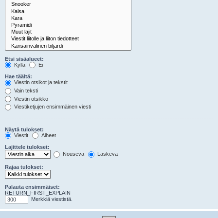
Etsi sisäalueet:
Kyllä
Ei
Hae täältä:
Viestin otsikot ja tekstit
Vain teksti
Viestin otsikko
Viestiketjujen ensimmäinen viesti
Näytä tulokset:
Viestit
Aiheet
Lajittele tulokset:
Nouseva
Laskeva
Rajaa tulokset:
Palauta ensimmäiset:
RETURN_FIRST_EXPLAIN
Merkkiä viestistä.