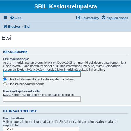
SBiL Keskustelupalsta
UKK
Rekisteröidy
Kirjaudu sisään
Etusivu
Etsi
Etsi
HAKULAUSEKE
Etsi avainsanoja:
Aseta
+
merkki sanan eteen, jonka on löydyttävä ja
-
merkki sellaisen sanan eteen, jota
ei saa löytyä. Laita haettavat sanat sulkuihin erotettuna
|
-merkillä, mikäli vain yhden
sanan on löydyttävä. Käytä *-merkkiä jokerimerkkinä osittaisiin hakuihin.
Hae kaikilla sanoilla tai käytä kirjoitettua hakua
Hae kaikilla vaihtoehdoilla
Hae käyttäjätunnuksella:
Käytä *-merkkiä jokerimerkkinä osittaisiin hakuihin.
HAUN VAIHTOEHDOT
Hae alueittain:
Valitse alue tai alueet, josta haluat etsiä. Sisäalueet voidaan hakea valitsemalla se
alapuolelta.