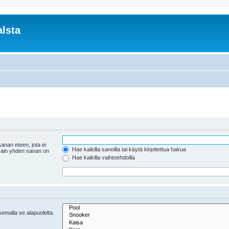
lsta
anan eteen, jota ei
Hae kaikilla sanoilla tai käytä kirjoitettua hakua
 vain yhden sanan on
Hae kaikilla vaihtoehdoilla
tsemalla se alapuolelta.