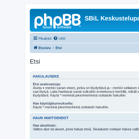
SBiL Keskustelupa
Pikalinkit
UKK
Etusivu
Etsi
Etsi
HAKULAUSEKE
Etsi avainsanoja:
Aseta
+
merkki sanan eteen, jonka on löydyttävä ja
-
merkki sellaisen s
saa löytyä. Laita haettavat sanat sulkuihin erotettuna
|
-merkillä, mikäli
löydyttävä. Käytä *-merkkiä jokerimerkkinä osittaisiin hakuihin.
Hae käyttäjätunnuksella:
Käytä *-merkkiä jokerimerkkinä osittaisiin hakuihin.
HAUN VAIHTOEHDOT
Hae alueittain:
Valitse alue tai alueet, josta haluat etsiä. Sisäalueet voidaan hakea vali