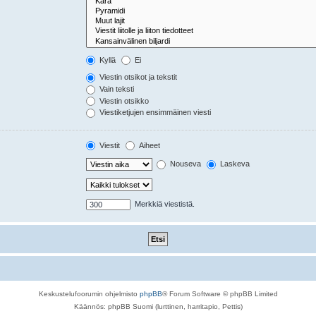
Kyllä
Ei
Viestin otsikot ja tekstit
Vain teksti
Viestin otsikko
Viestiketjujen ensimmäinen viesti
Viestit
Aiheet
Nouseva
Laskeva
Merkkiä viestistä.
Keskustelufoorumin ohjelmisto
phpBB
® Forum Software © phpBB Limited
Käännös: phpBB Suomi (lurttinen, harritapio, Pettis)