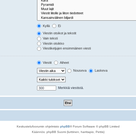
Kyllä
Ei
Viestin otsikot ja tekstit
Vain teksti
Viestin otsikko
Viestiketjujen ensimmäinen viesti
Viestit
Aiheet
Nouseva
Laskeva
Merkkiä viestistä.
Keskustelufoorumin ohjelmisto
phpBB
® Forum Software © phpBB Limited
Käännös: phpBB Suomi (lurttinen, harritapio, Pettis)