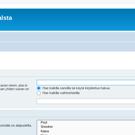
lsta
anan eteen, jota ei
Hae kaikilla sanoilla tai käytä kirjoitettua hakua
 vain yhden sanan on
Hae kaikilla vaihtoehdoilla
tsemalla se alapuolelta.