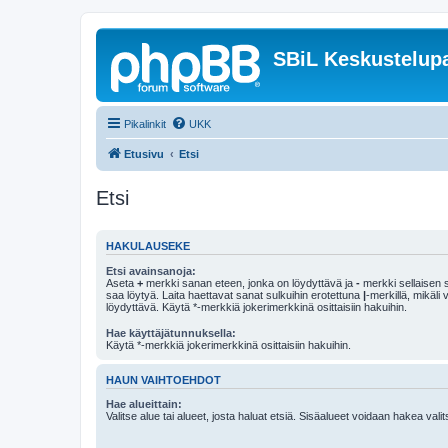
SBiL Keskustelupa
Pikalinkit
UKK
Etusivu
Etsi
Etsi
HAKULAUSEKE
Etsi avainsanoja:
Aseta
+
merkki sanan eteen, jonka on löydyttävä ja
-
merkki sellaisen s
saa löytyä. Laita haettavat sanat sulkuihin erotettuna
|
-merkillä, mikäli
löydyttävä. Käytä *-merkkiä jokerimerkkinä osittaisiin hakuihin.
Hae käyttäjätunnuksella:
Käytä *-merkkiä jokerimerkkinä osittaisiin hakuihin.
HAUN VAIHTOEHDOT
Hae alueittain:
Valitse alue tai alueet, josta haluat etsiä. Sisäalueet voidaan hakea vali