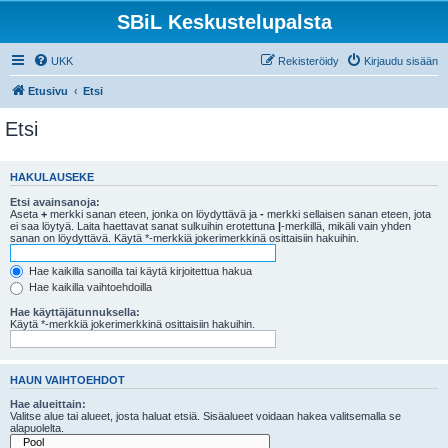
SBiL Keskustelupalsta
UKK
Rekisteröidy
Kirjaudu sisään
Etusivu
Etsi
Etsi
HAKULAUSEKE
Etsi avainsanoja:
Aseta
+
merkki sanan eteen, jonka on löydyttävä ja
-
merkki sellaisen sanan eteen, jota
ei saa löytyä. Laita haettavat sanat sulkuihin erotettuna
|
-merkillä, mikäli vain yhden
sanan on löydyttävä. Käytä *-merkkiä jokerimerkkinä osittaisiin hakuihin.
Hae kaikilla sanoilla tai käytä kirjoitettua hakua
Hae kaikilla vaihtoehdoilla
Hae käyttäjätunnuksella:
Käytä *-merkkiä jokerimerkkinä osittaisiin hakuihin.
HAUN VAIHTOEHDOT
Hae alueittain:
Valitse alue tai alueet, josta haluat etsiä. Sisäalueet voidaan hakea valitsemalla se
alapuolelta.