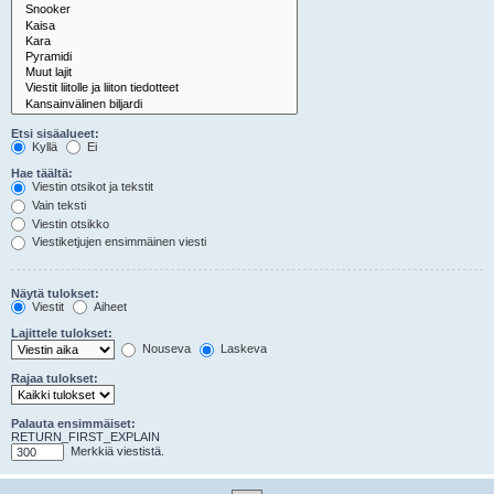
Etsi sisäalueet:
Kyllä
Ei
Hae täältä:
Viestin otsikot ja tekstit
Vain teksti
Viestin otsikko
Viestiketjujen ensimmäinen viesti
Näytä tulokset:
Viestit
Aiheet
Lajittele tulokset:
Nouseva
Laskeva
Rajaa tulokset:
Palauta ensimmäiset:
RETURN_FIRST_EXPLAIN
Merkkiä viestistä.