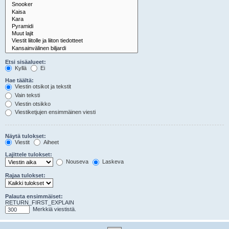
Etsi sisäalueet:
Kyllä
Ei
Hae täältä:
Viestin otsikot ja tekstit
Vain teksti
Viestin otsikko
Viestiketjujen ensimmäinen viesti
Näytä tulokset:
Viestit
Aiheet
Lajittele tulokset:
Nouseva
Laskeva
Rajaa tulokset:
Palauta ensimmäiset:
RETURN_FIRST_EXPLAIN
Merkkiä viestistä.