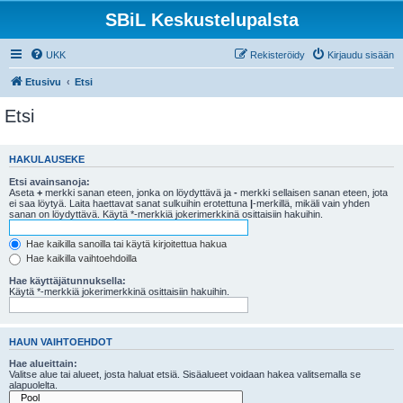
SBiL Keskustelupalsta
UKK
Rekisteröidy
Kirjaudu sisään
Etusivu
Etsi
Etsi
HAKULAUSEKE
Etsi avainsanoja:
Aseta
+
merkki sanan eteen, jonka on löydyttävä ja
-
merkki sellaisen sanan eteen, jota
ei saa löytyä. Laita haettavat sanat sulkuihin erotettuna
|
-merkillä, mikäli vain yhden
sanan on löydyttävä. Käytä *-merkkiä jokerimerkkinä osittaisiin hakuihin.
Hae kaikilla sanoilla tai käytä kirjoitettua hakua
Hae kaikilla vaihtoehdoilla
Hae käyttäjätunnuksella:
Käytä *-merkkiä jokerimerkkinä osittaisiin hakuihin.
HAUN VAIHTOEHDOT
Hae alueittain:
Valitse alue tai alueet, josta haluat etsiä. Sisäalueet voidaan hakea valitsemalla se
alapuolelta.