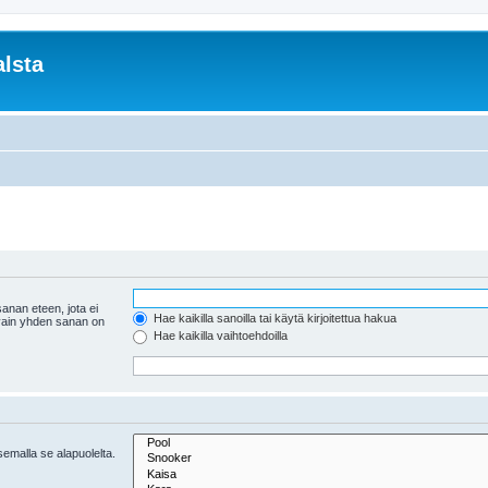
lsta
anan eteen, jota ei
Hae kaikilla sanoilla tai käytä kirjoitettua hakua
 vain yhden sanan on
Hae kaikilla vaihtoehdoilla
tsemalla se alapuolelta.