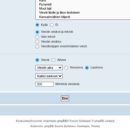
Kyllä
Ei
Viestin otsikot ja tekstit
Vain teksti
Viestin otsikko
Viestiketjujen ensimmäinen viesti
Viestit
Aiheet
Nouseva
Laskeva
Merkkiä viestistä.
Keskustelufoorumin ohjelmisto
phpBB
® Forum Software © phpBB Limited
Käännös: phpBB Suomi (lurttinen, harritapio, Pettis)