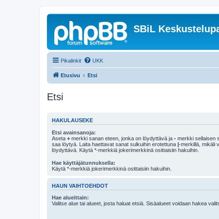
SBiL Keskustelupa
Pikalinkit
UKK
Etusivu
Etsi
Etsi
HAKULAUSEKE
Etsi avainsanoja:
Aseta
+
merkki sanan eteen, jonka on löydyttävä ja
-
merkki sellaisen s
saa löytyä. Laita haettavat sanat sulkuihin erotettuna
|
-merkillä, mikäli
löydyttävä. Käytä *-merkkiä jokerimerkkinä osittaisiin hakuihin.
Hae käyttäjätunnuksella:
Käytä *-merkkiä jokerimerkkinä osittaisiin hakuihin.
HAUN VAIHTOEHDOT
Hae alueittain:
Valitse alue tai alueet, josta haluat etsiä. Sisäalueet voidaan hakea vali