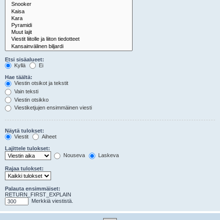
Etsi sisäalueet:
Kyllä
Ei
Hae täältä:
Viestin otsikot ja tekstit
Vain teksti
Viestin otsikko
Viestiketjujen ensimmäinen viesti
Näytä tulokset:
Viestit
Aiheet
Lajittele tulokset:
Nouseva
Laskeva
Rajaa tulokset:
Palauta ensimmäiset:
RETURN_FIRST_EXPLAIN
Merkkiä viestistä.