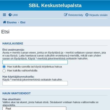
SBiL Keskustelupalsta
UKK
Rekisteröidy
Kirjaudu sisään
Etusivu
Etsi
Etsi
HAKULAUSEKE
Etsi avainsanoja:
Aseta
+
merkki sanan eteen, jonka on löydyttävä ja
-
merkki sellaisen sanan eteen, jota
ei saa löytyä. Laita haettavat sanat sulkuihin erotettuna
|
-merkillä, mikäli vain yhden
sanan on löydyttävä. Käytä *-merkkiä jokerimerkkinä osittaisiin hakuihin.
Hae kaikilla sanoilla tai käytä kirjoitettua hakua
Hae kaikilla vaihtoehdoilla
Hae käyttäjätunnuksella:
Käytä *-merkkiä jokerimerkkinä osittaisiin hakuihin.
HAUN VAIHTOEHDOT
Hae alueittain:
Valitse alue tai alueet, josta haluat etsiä. Sisäalueet voidaan hakea valitsemalla se
alapuolelta.