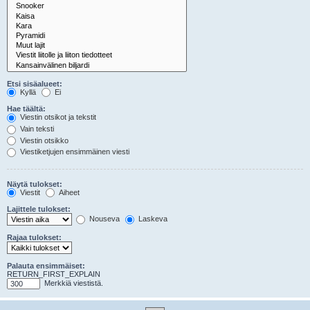
Etsi sisäalueet:
Kyllä
Ei
Hae täältä:
Viestin otsikot ja tekstit
Vain teksti
Viestin otsikko
Viestiketjujen ensimmäinen viesti
Näytä tulokset:
Viestit
Aiheet
Lajittele tulokset:
Nouseva
Laskeva
Rajaa tulokset:
Palauta ensimmäiset:
RETURN_FIRST_EXPLAIN
Merkkiä viestistä.