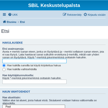
SBiL Keskustelupalsta
UKK
Rekisteröidy
Kirjaudu sisään
Etusivu
Etsi
Etsi
HAKULAUSEKE
Etsi avainsanoja:
Aseta
+
merkki sanan eteen, jonka on löydyttävä ja
-
merkki sellaisen sanan eteen, jota
ei saa löytyä. Laita haettavat sanat sulkuihin erotettuna
|
-merkillä, mikäli vain yhden
sanan on löydyttävä. Käytä *-merkkiä jokerimerkkinä osittaisiin hakuihin.
Hae kaikilla sanoilla tai käytä kirjoitettua hakua
Hae kaikilla vaihtoehdoilla
Hae käyttäjätunnuksella:
Käytä *-merkkiä jokerimerkkinä osittaisiin hakuihin.
HAUN VAIHTOEHDOT
Hae alueittain:
Valitse alue tai alueet, josta haluat etsiä. Sisäalueet voidaan hakea valitsemalla se
alapuolelta.