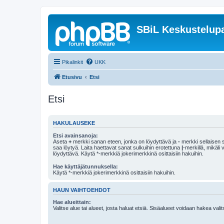
SBiL Keskustelupa
Pikalinkit
UKK
Etusivu
Etsi
Etsi
HAKULAUSEKE
Etsi avainsanoja:
Aseta
+
merkki sanan eteen, jonka on löydyttävä ja
-
merkki sellaisen s
saa löytyä. Laita haettavat sanat sulkuihin erotettuna
|
-merkillä, mikäli
löydyttävä. Käytä *-merkkiä jokerimerkkinä osittaisiin hakuihin.
Hae käyttäjätunnuksella:
Käytä *-merkkiä jokerimerkkinä osittaisiin hakuihin.
HAUN VAIHTOEHDOT
Hae alueittain:
Valitse alue tai alueet, josta haluat etsiä. Sisäalueet voidaan hakea vali