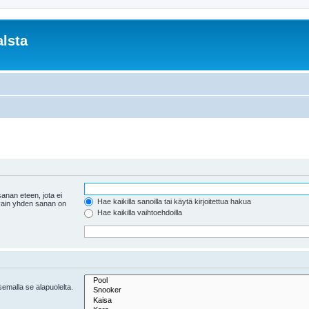
lsta
anan eteen, jota ei
Hae kaikilla sanoilla tai käytä kirjoitettua hakua
 vain yhden sanan on
Hae kaikilla vaihtoehdoilla
tsemalla se alapuolelta.