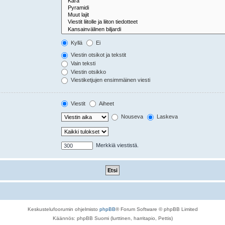
Kyllä
Ei
Viestin otsikot ja tekstit
Vain teksti
Viestin otsikko
Viestiketjujen ensimmäinen viesti
Viestit
Aiheet
Nouseva
Laskeva
Merkkiä viestistä.
Keskustelufoorumin ohjelmisto
phpBB
® Forum Software © phpBB Limited
Käännös: phpBB Suomi (lurttinen, harritapio, Pettis)