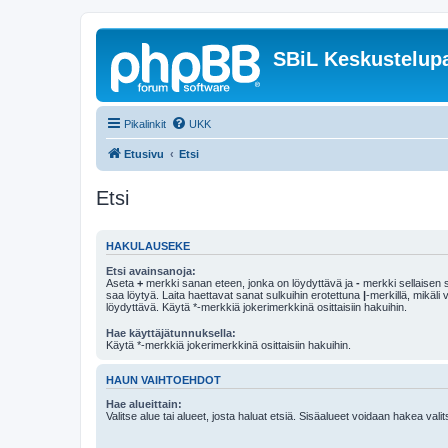
SBiL Keskustelupa
Pikalinkit
UKK
Etusivu
Etsi
Etsi
HAKULAUSEKE
Etsi avainsanoja:
Aseta
+
merkki sanan eteen, jonka on löydyttävä ja
-
merkki sellaisen s
saa löytyä. Laita haettavat sanat sulkuihin erotettuna
|
-merkillä, mikäli
löydyttävä. Käytä *-merkkiä jokerimerkkinä osittaisiin hakuihin.
Hae käyttäjätunnuksella:
Käytä *-merkkiä jokerimerkkinä osittaisiin hakuihin.
HAUN VAIHTOEHDOT
Hae alueittain:
Valitse alue tai alueet, josta haluat etsiä. Sisäalueet voidaan hakea vali