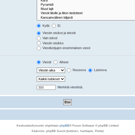
Kyllä
Ei
Viestin otsikot ja tekstit
Vain teksti
Viestin otsikko
Viestiketjujen ensimmäinen viesti
Viestit
Aiheet
Nouseva
Laskeva
Merkkiä viestistä.
Keskustelufoorumin ohjelmisto
phpBB
® Forum Software © phpBB Limited
Käännös: phpBB Suomi (lurttinen, harritapio, Pettis)