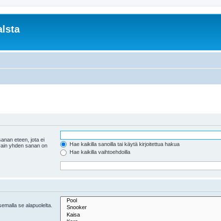
lsta
anan eteen, jota ei
Hae kaikilla sanoilla tai käytä kirjoitettua hakua
 vain yhden sanan on
Hae kaikilla vaihtoehdoilla
tsemalla se alapuolelta.