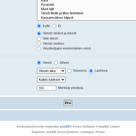
Kyllä
Ei
Viestin otsikot ja tekstit
Vain teksti
Viestin otsikko
Viestiketjujen ensimmäinen viesti
Viestit
Aiheet
Nouseva
Laskeva
Merkkiä viestistä.
Keskustelufoorumin ohjelmisto
phpBB
® Forum Software © phpBB Limited
Käännös: phpBB Suomi (lurttinen, harritapio, Pettis)