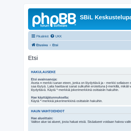
SBiL Keskustelupa
Pikalinkit
UKK
Etusivu
Etsi
Etsi
HAKULAUSEKE
Etsi avainsanoja:
Aseta
+
merkki sanan eteen, jonka on löydyttävä ja
-
merkki sellaisen s
saa löytyä. Laita haettavat sanat sulkuihin erotettuna
|
-merkillä, mikäli
löydyttävä. Käytä *-merkkiä jokerimerkkinä osittaisiin hakuihin.
Hae käyttäjätunnuksella:
Käytä *-merkkiä jokerimerkkinä osittaisiin hakuihin.
HAUN VAIHTOEHDOT
Hae alueittain:
Valitse alue tai alueet, josta haluat etsiä. Sisäalueet voidaan hakea vali