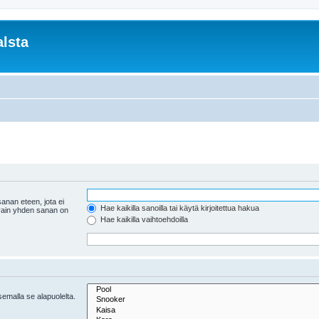
lsta
anan eteen, jota ei
Hae kaikilla sanoilla tai käytä kirjoitettua hakua
 vain yhden sanan on
Hae kaikilla vaihtoehdoilla
tsemalla se alapuolelta.