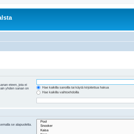
lsta
anan eteen, jota ei
Hae kaikilla sanoilla tai käytä kirjoitettua hakua
 vain yhden sanan on
Hae kaikilla vaihtoehdoilla
tsemalla se alapuolelta.