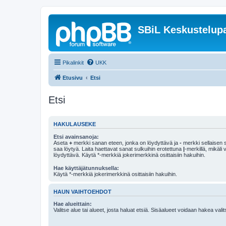
SBiL Keskustelupa
Pikalinkit
UKK
Etusivu
Etsi
Etsi
HAKULAUSEKE
Etsi avainsanoja:
Aseta
+
merkki sanan eteen, jonka on löydyttävä ja
-
merkki sellaisen s
saa löytyä. Laita haettavat sanat sulkuihin erotettuna
|
-merkillä, mikäli
löydyttävä. Käytä *-merkkiä jokerimerkkinä osittaisiin hakuihin.
Hae käyttäjätunnuksella:
Käytä *-merkkiä jokerimerkkinä osittaisiin hakuihin.
HAUN VAIHTOEHDOT
Hae alueittain:
Valitse alue tai alueet, josta haluat etsiä. Sisäalueet voidaan hakea vali