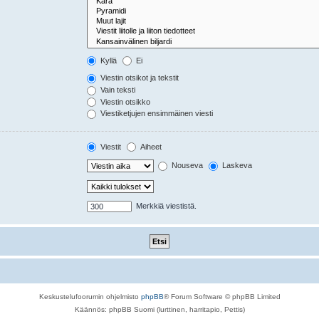
Kyllä
Ei
Viestin otsikot ja tekstit
Vain teksti
Viestin otsikko
Viestiketjujen ensimmäinen viesti
Viestit
Aiheet
Nouseva
Laskeva
Merkkiä viestistä.
Keskustelufoorumin ohjelmisto
phpBB
® Forum Software © phpBB Limited
Käännös: phpBB Suomi (lurttinen, harritapio, Pettis)