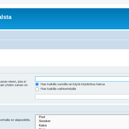
lsta
anan eteen, jota ei
Hae kaikilla sanoilla tai käytä kirjoitettua hakua
 vain yhden sanan on
Hae kaikilla vaihtoehdoilla
tsemalla se alapuolelta.