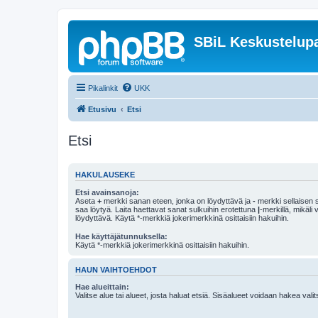
SBiL Keskustelupa
Pikalinkit
UKK
Etusivu
Etsi
Etsi
HAKULAUSEKE
Etsi avainsanoja:
Aseta
+
merkki sanan eteen, jonka on löydyttävä ja
-
merkki sellaisen s
saa löytyä. Laita haettavat sanat sulkuihin erotettuna
|
-merkillä, mikäli
löydyttävä. Käytä *-merkkiä jokerimerkkinä osittaisiin hakuihin.
Hae käyttäjätunnuksella:
Käytä *-merkkiä jokerimerkkinä osittaisiin hakuihin.
HAUN VAIHTOEHDOT
Hae alueittain:
Valitse alue tai alueet, josta haluat etsiä. Sisäalueet voidaan hakea vali