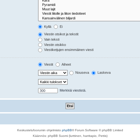
Kyllä
Ei
Viestin otsikot ja tekstit
Vain teksti
Viestin otsikko
Viestiketjujen ensimmäinen viesti
Viestit
Aiheet
Nouseva
Laskeva
Merkkiä viestistä.
Keskustelufoorumin ohjelmisto
phpBB
® Forum Software © phpBB Limited
Käännös: phpBB Suomi (lurttinen, harritapio, Pettis)