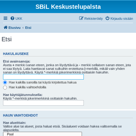
SBiL Keskustelupalsta
UKK
Rekisteröidy
Kirjaudu sisään
Etusivu
Etsi
Etsi
HAKULAUSEKE
Etsi avainsanoja:
Aseta
+
merkki sanan eteen, jonka on löydyttävä ja
-
merkki sellaisen sanan eteen, jota
ei saa löytyä. Laita haettavat sanat sulkuihin erotettuna
|
-merkillä, mikäli vain yhden
sanan on löydyttävä. Käytä *-merkkiä jokerimerkkinä osittaisiin hakuihin.
Hae kaikilla sanoilla tai käytä kirjoitettua hakua
Hae kaikilla vaihtoehdoilla
Hae käyttäjätunnuksella:
Käytä *-merkkiä jokerimerkkinä osittaisiin hakuihin.
HAUN VAIHTOEHDOT
Hae alueittain:
Valitse alue tai alueet, josta haluat etsiä. Sisäalueet voidaan hakea valitsemalla se
alapuolelta.