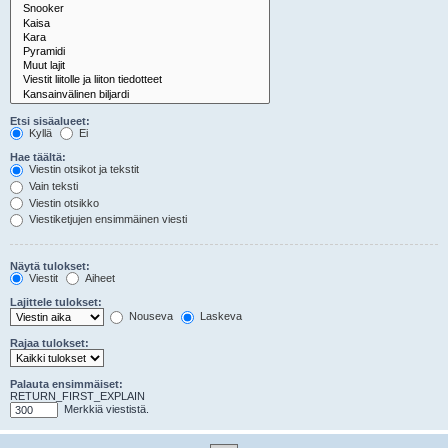
Etsi sisäalueet:
Kyllä
Ei
Hae täältä:
Viestin otsikot ja tekstit
Vain teksti
Viestin otsikko
Viestiketjujen ensimmäinen viesti
Näytä tulokset:
Viestit
Aiheet
Lajittele tulokset:
Nouseva
Laskeva
Rajaa tulokset:
Palauta ensimmäiset:
RETURN_FIRST_EXPLAIN
Merkkiä viestistä.