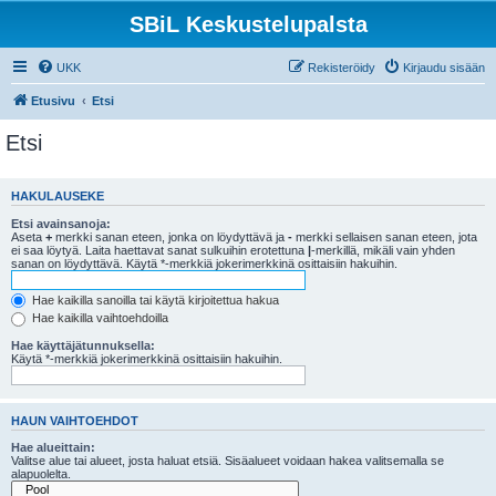
SBiL Keskustelupalsta
UKK
Rekisteröidy
Kirjaudu sisään
Etusivu
Etsi
Etsi
HAKULAUSEKE
Etsi avainsanoja:
Aseta
+
merkki sanan eteen, jonka on löydyttävä ja
-
merkki sellaisen sanan eteen, jota
ei saa löytyä. Laita haettavat sanat sulkuihin erotettuna
|
-merkillä, mikäli vain yhden
sanan on löydyttävä. Käytä *-merkkiä jokerimerkkinä osittaisiin hakuihin.
Hae kaikilla sanoilla tai käytä kirjoitettua hakua
Hae kaikilla vaihtoehdoilla
Hae käyttäjätunnuksella:
Käytä *-merkkiä jokerimerkkinä osittaisiin hakuihin.
HAUN VAIHTOEHDOT
Hae alueittain:
Valitse alue tai alueet, josta haluat etsiä. Sisäalueet voidaan hakea valitsemalla se
alapuolelta.