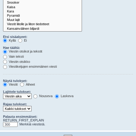
Etsi sisäalueet:
Kyllä
Ei
Hae täältä:
Viestin otsikot ja tekstit
Vain teksti
Viestin otsikko
Viestiketjujen ensimmäinen viesti
Näytä tulokset:
Viestit
Aiheet
Lajittele tulokset:
Nouseva
Laskeva
Rajaa tulokset:
Palauta ensimmäiset:
RETURN_FIRST_EXPLAIN
Merkkiä viestistä.