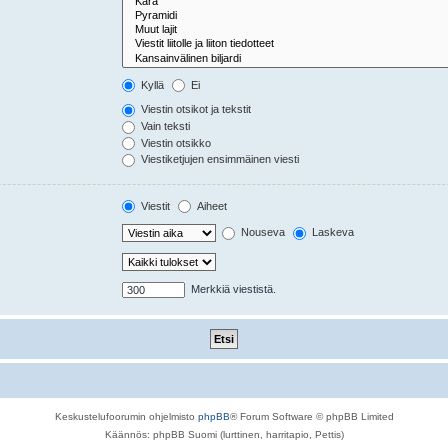
Kyllä
Ei
Viestin otsikot ja tekstit
Vain teksti
Viestin otsikko
Viestiketjujen ensimmäinen viesti
Viestit
Aiheet
Nouseva
Laskeva
Merkkiä viestistä.
Keskustelufoorumin ohjelmisto
phpBB
® Forum Software © phpBB Limited
Käännös: phpBB Suomi (lurttinen, harritapio, Pettis)