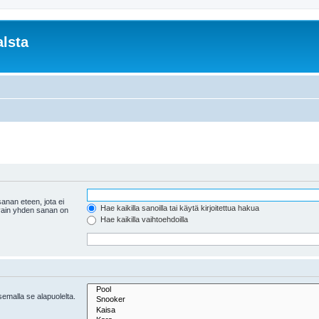
lsta
anan eteen, jota ei
Hae kaikilla sanoilla tai käytä kirjoitettua hakua
 vain yhden sanan on
Hae kaikilla vaihtoehdoilla
tsemalla se alapuolelta.