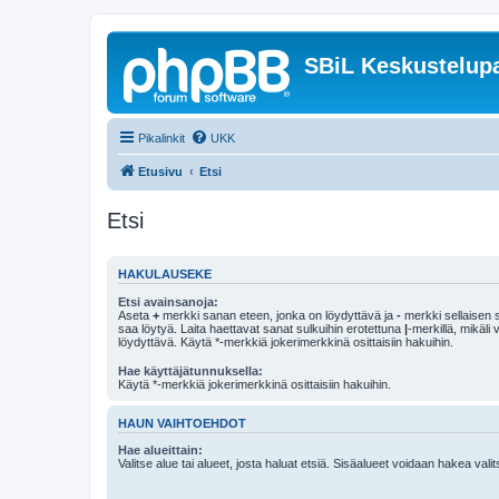
SBiL Keskustelupa
Pikalinkit
UKK
Etusivu
Etsi
Etsi
HAKULAUSEKE
Etsi avainsanoja:
Aseta
+
merkki sanan eteen, jonka on löydyttävä ja
-
merkki sellaisen s
saa löytyä. Laita haettavat sanat sulkuihin erotettuna
|
-merkillä, mikäli
löydyttävä. Käytä *-merkkiä jokerimerkkinä osittaisiin hakuihin.
Hae käyttäjätunnuksella:
Käytä *-merkkiä jokerimerkkinä osittaisiin hakuihin.
HAUN VAIHTOEHDOT
Hae alueittain:
Valitse alue tai alueet, josta haluat etsiä. Sisäalueet voidaan hakea vali