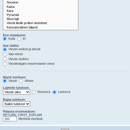
Etsi sisäalueet:
Kyllä
Ei
Hae täältä:
Viestin otsikot ja tekstit
Vain teksti
Viestin otsikko
Viestiketjujen ensimmäinen viesti
Näytä tulokset:
Viestit
Aiheet
Lajittele tulokset:
Nouseva
Laskeva
Rajaa tulokset:
Palauta ensimmäiset:
RETURN_FIRST_EXPLAIN
Merkkiä viestistä.