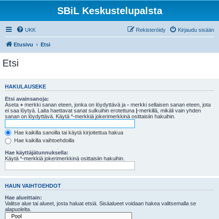
SBiL Keskustelupalsta
UKK
Rekisteröidy
Kirjaudu sisään
Etusivu
Etsi
Etsi
HAKULAUSEKE
Etsi avainsanoja:
Aseta
+
merkki sanan eteen, jonka on löydyttävä ja
-
merkki sellaisen sanan eteen, jota
ei saa löytyä. Laita haettavat sanat sulkuihin erotettuna
|
-merkillä, mikäli vain yhden
sanan on löydyttävä. Käytä *-merkkiä jokerimerkkinä osittaisiin hakuihin.
Hae kaikilla sanoilla tai käytä kirjoitettua hakua
Hae kaikilla vaihtoehdoilla
Hae käyttäjätunnuksella:
Käytä *-merkkiä jokerimerkkinä osittaisiin hakuihin.
HAUN VAIHTOEHDOT
Hae alueittain:
Valitse alue tai alueet, josta haluat etsiä. Sisäalueet voidaan hakea valitsemalla se
alapuolelta.