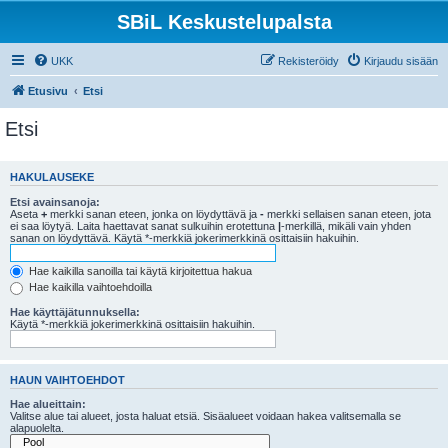
SBiL Keskustelupalsta
UKK
Rekisteröidy
Kirjaudu sisään
Etusivu
Etsi
Etsi
HAKULAUSEKE
Etsi avainsanoja:
Aseta
+
merkki sanan eteen, jonka on löydyttävä ja
-
merkki sellaisen sanan eteen, jota
ei saa löytyä. Laita haettavat sanat sulkuihin erotettuna
|
-merkillä, mikäli vain yhden
sanan on löydyttävä. Käytä *-merkkiä jokerimerkkinä osittaisiin hakuihin.
Hae kaikilla sanoilla tai käytä kirjoitettua hakua
Hae kaikilla vaihtoehdoilla
Hae käyttäjätunnuksella:
Käytä *-merkkiä jokerimerkkinä osittaisiin hakuihin.
HAUN VAIHTOEHDOT
Hae alueittain:
Valitse alue tai alueet, josta haluat etsiä. Sisäalueet voidaan hakea valitsemalla se
alapuolelta.