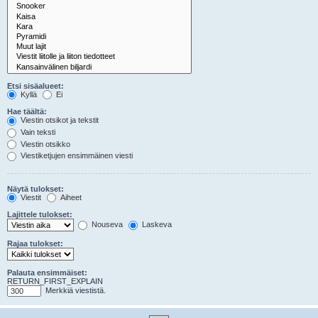
Etsi sisäalueet:
Kyllä
Ei
Hae täältä:
Viestin otsikot ja tekstit
Vain teksti
Viestin otsikko
Viestiketjujen ensimmäinen viesti
Näytä tulokset:
Viestit
Aiheet
Lajittele tulokset:
Nouseva
Laskeva
Rajaa tulokset:
Palauta ensimmäiset:
RETURN_FIRST_EXPLAIN
Merkkiä viestistä.