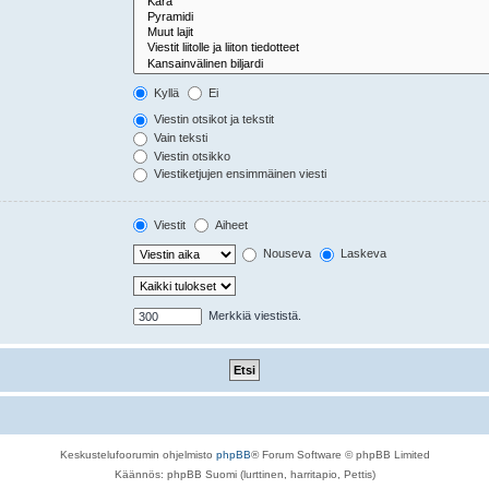
Kyllä
Ei
Viestin otsikot ja tekstit
Vain teksti
Viestin otsikko
Viestiketjujen ensimmäinen viesti
Viestit
Aiheet
Nouseva
Laskeva
Merkkiä viestistä.
Keskustelufoorumin ohjelmisto
phpBB
® Forum Software © phpBB Limited
Käännös: phpBB Suomi (lurttinen, harritapio, Pettis)