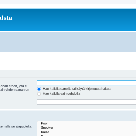
lsta
anan eteen, jota ei
Hae kaikilla sanoilla tai käytä kirjoitettua hakua
 vain yhden sanan on
Hae kaikilla vaihtoehdoilla
tsemalla se alapuolelta.