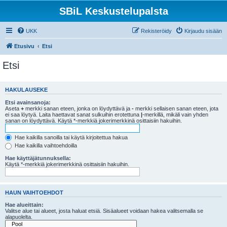
SBiL Keskustelupalsta
UKK
Rekisteröidy
Kirjaudu sisään
Etusivu
Etsi
Etsi
HAKULAUSEKE
Etsi avainsanoja:
Aseta
+
merkki sanan eteen, jonka on löydyttävä ja
-
merkki sellaisen sanan eteen, jota
ei saa löytyä. Laita haettavat sanat sulkuihin erotettuna
|
-merkillä, mikäli vain yhden
sanan on löydyttävä. Käytä *-merkkiä jokerimerkkinä osittaisiin hakuihin.
Hae kaikilla sanoilla tai käytä kirjoitettua hakua
Hae kaikilla vaihtoehdoilla
Hae käyttäjätunnuksella:
Käytä *-merkkiä jokerimerkkinä osittaisiin hakuihin.
HAUN VAIHTOEHDOT
Hae alueittain:
Valitse alue tai alueet, josta haluat etsiä. Sisäalueet voidaan hakea valitsemalla se
alapuolelta.