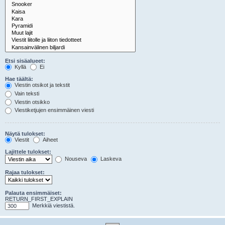
Etsi sisäalueet:
Kyllä
Ei
Hae täältä:
Viestin otsikot ja tekstit
Vain teksti
Viestin otsikko
Viestiketjujen ensimmäinen viesti
Näytä tulokset:
Viestit
Aiheet
Lajittele tulokset:
Nouseva
Laskeva
Rajaa tulokset:
Palauta ensimmäiset:
RETURN_FIRST_EXPLAIN
Merkkiä viestistä.