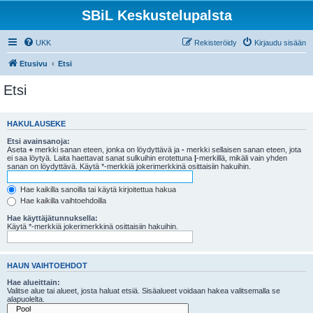
SBiL Keskustelupalsta
UKK
Rekisteröidy
Kirjaudu sisään
Etusivu
Etsi
Etsi
HAKULAUSEKE
Etsi avainsanoja:
Aseta
+
merkki sanan eteen, jonka on löydyttävä ja
-
merkki sellaisen sanan eteen, jota
ei saa löytyä. Laita haettavat sanat sulkuihin erotettuna
|
-merkillä, mikäli vain yhden
sanan on löydyttävä. Käytä *-merkkiä jokerimerkkinä osittaisiin hakuihin.
Hae kaikilla sanoilla tai käytä kirjoitettua hakua
Hae kaikilla vaihtoehdoilla
Hae käyttäjätunnuksella:
Käytä *-merkkiä jokerimerkkinä osittaisiin hakuihin.
HAUN VAIHTOEHDOT
Hae alueittain:
Valitse alue tai alueet, josta haluat etsiä. Sisäalueet voidaan hakea valitsemalla se
alapuolelta.