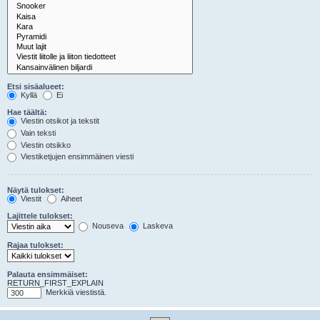
Etsi sisäalueet:
Kyllä
Ei
Hae täältä:
Viestin otsikot ja tekstit
Vain teksti
Viestin otsikko
Viestiketjujen ensimmäinen viesti
Näytä tulokset:
Viestit
Aiheet
Lajittele tulokset:
Nouseva
Laskeva
Rajaa tulokset:
Palauta ensimmäiset:
RETURN_FIRST_EXPLAIN
Merkkiä viestistä.